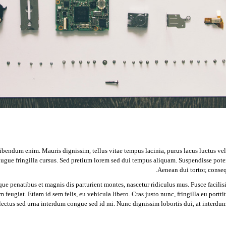
endum enim. Mauris dignissim, tellus vitae tempus lacinia, purus lacus luctus velit
 augue fringilla cursus. Sed pretium lorem sed dui tempus aliquam. Suspendisse poten
Aenean dui tortor, consequ
que penatibus et magnis dis parturient montes, nascetur ridiculus mus. Fusce facilisi
ium feugiat. Etiam id sem felis, eu vehicula libero. Cras justo nunc, fringilla eu por
ectus sed urna interdum congue sed id mi. Nunc dignissim lobortis dui, at interdum er