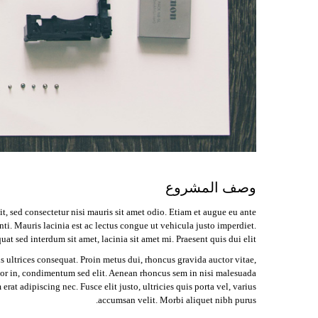
وصف المشروع
, sed consectetur nisi mauris sit amet odio. Etiam et augue eu ante
ti. Mauris lacinia est ac lectus congue ut vehicula justo imperdiet.
at sed interdum sit amet, lacinia sit amet mi. Praesent quis dui elit.
s ultrices consequat. Proin metus dui, rhoncus gravida auctor vitae,
ttitor in, condimentum sed elit. Aenean rhoncus sem in nisi malesuada
at adipiscing nec. Fusce elit justo, ultricies quis porta vel, varius
accumsan velit. Morbi aliquet nibh purus.